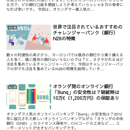
は自分のメモ用に作成しています。これからヨーロッパにいらっしゃ
る方で、どの銀行口座を開設しようか考えていらっしゃる方の参考に
なれば幸いです。 今回は、オランダで一番人気の...
世界で注目されているおすすめの
未分類
チャレンジャーバンク（銀行）
N26の特徴
数々の利便性の高さから、ヨーロッパでは既存の銀行から乗り換える
人も多く、既に既存の銀行はいらないのでは？と、ささやかれるほど
注目を集めているチャレンジャーバンク。今回はチャレンジャーバン
クの中でも注目を集めているN26の特徴を説明していき...
オランダ発のオンライン銀行
未分類
「Bunq」の安全性は？破綻時は
10万€（1,200万円）の保証あり
オランダで人気のオンラインバンキング「Bunq」の安全性は？2012
年に設立された新しいオンラインバンキングながら「オランダの中央
銀行（DNB）」のライセンス保有や、CVCコードの工夫など…、ユ
ーザーメリットが大きなバンキングです。