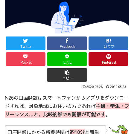
Twitter
Facebook
はてブ
Pocket
LINE
Pinterest
コピー
2020.06.26
2020.05.23
N26の口座開設はスマートフォンからアプリをダウンロー
ドすれば、対象地域にお住いの方であれば
主婦・学生・フ
リーランス…と、
比較的
誰でも開設が可能です
。
口座開設にかかる所要時間は
約10分
と簡単